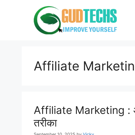
Skip
to
content
Affiliate Marketin
Affiliate Marketing :
तरीका
September 10, 2025
by
Vicky