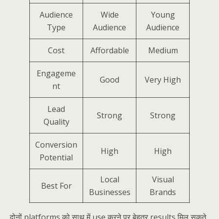
Audience
Wide
Young
Type
Audience
Audience
Cost
Affordable
Medium
Engageme
Good
Very High
nt
Lead
Strong
Strong
Quality
Conversion
High
High
Potential
Local
Visual
Best For
Businesses
Brands
दोनों platforms को साथ में use करने पर बेहतर results मिल सकते