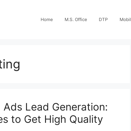
Home
M.S. Office
DTP
Mobi
ting
 Ads Lead Generation:
es to Get High Quality