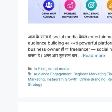
आज के समय में social media केवल entertainme
audience building का सबसे powerful platform ब
business owner हों या freelancer — social m
करता है। अगर आप शुरुआत कर …
Read more
Categories
In Hindi
,
social media
Tags
Audience Engagement
,
Beginner Marketing Ti
Marketing
,
Instagram Growth
,
Online Branding
,
Re
Strategy