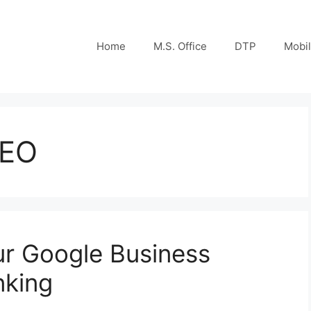
Home
M.S. Office
DTP
Mobi
SEO
ur Google Business
nking