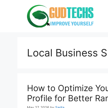
Skip
to
content
Local Business 
How to Optimize Yo
Profile for Better Ra
May 27, 2026
by
Sarita