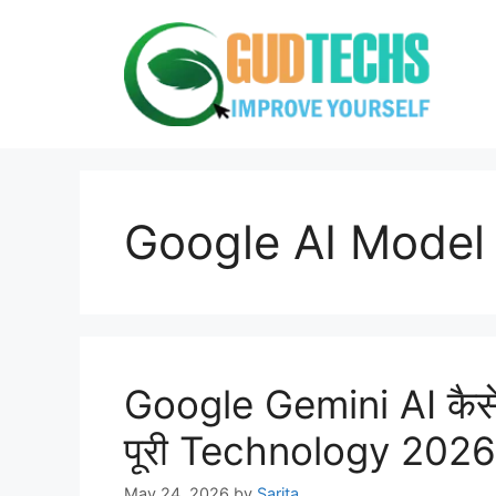
Skip
to
content
Google AI Model
Google Gemini AI कैसे
पूरी Technology 2026
May 24, 2026
by
Sarita